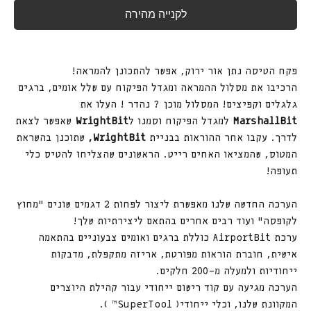
לקנייה מהירה
פקח הטיסה נתן אור ירוק, אפשר להתכונן להמראה!
הרכיבו את מסלול ההמראה ומגדל הפיקוח עם שלל אומים, ברגים
גלגלים וקפיצים! המסלול מוכן ? נהדר ! העלו את
MarshallBit
למגדל הפיקוח וסמנו ל
WrightBit
שאפשר לצאת
לדרך. עקבו אחר ההוראות בבניית
WrightBit,
שתוכנן בהשראת
המטוס, שהמציאו האחים רייט. הראשונים שהצליחו להטיס כלי
תעופה!
הערכה החדשה שלנו מאפשרת ליצור לפחות 2 דגמים שונים "מחוץ
לקופסה" ועוד רבים אחרים בהתאם ליצירתיות שלך!
ערכת AirportBit כוללת ברגים ואומים צבעוניים בהתאמה
אישית, חוברת הוראות מפורטת, אריזה מתקפלת, מדבקות
ייחודיות ולמעלה מ-200 חלקים.
הערכה מגיעה עם קוד רישום ייחודי עבור קהילת היוצרים
המקוונת שלנו, וכלי ייחודי( SuperTool™ ).