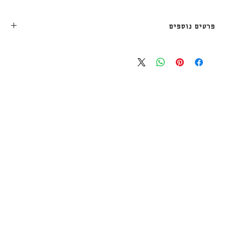
פרטים נוספים
מתאים לגיל 8+
רמת קושי מאסטר.ית: בונים מקצועיים עם יכולות מוטוריות
מחודדות והתנסו בבניית אופביטס
משלוח חינם עד בית הלקוח מעל 249₪