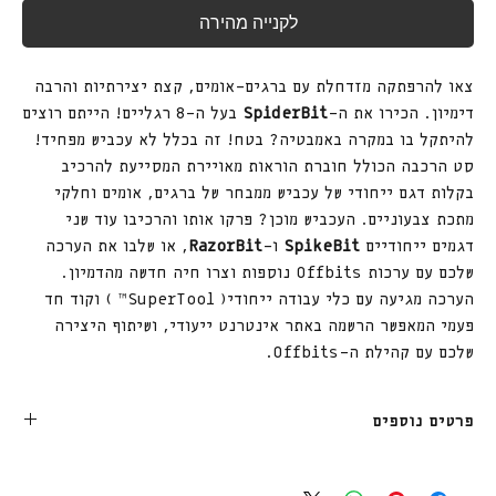
לקנייה מהירה
צאו להרפתקה מזדחלת עם ברגים-אומים, קצת יצירתיות והרבה
דימיון. הכירו את ה-
SpiderBit
בעל ה-8 רגליים! הייתם רוצים
להיתקל בו במקרה באמבטיה? בטח! זה בכלל לא עכביש מפחיד!
סט הרכבה הכולל חוברת הוראות מאויירת המסייעת להרכיב
בקלות דגם ייחודי של עכביש ממבחר של ברגים, אומים וחלקי
מתכת צבעוניים. העכביש מוכן? פרקו אותו והרכיבו עוד שני
דגמים ייחודיים
SpikeBit
ו-
RazorBit
, או שלבו את הערכה
שלכם עם ערכות Offbits נוספות וצרו חיה חדשה מהדמיון.
הערכה מגיעה עם כלי עבודה ייחודי( SuperTool™ ) וקוד חד
פעמי המאפשר הרשמה באתר אינטרנט ייעודי, ושיתוף היצירה
שלכם עם קהילת ה-Offbits.
פרטים נוספים
מתאים לגיל 6+
רמת קושי יוצר.ת: בונים מנוסים אשר מרכיבים לעיתים קרובות