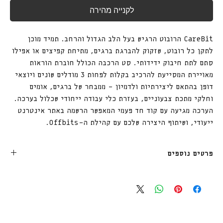
לקנייה מהירה
CareBit הרובוט הרגיש בעל הלב הגדול והרחב. תמיד מוכן
לתקן כל רובוט, שזקוק להברגת ברגים, מתיחת קפיצים או אפילו
סתם לתת חיבוק ידידותי. סט הרכבה הכולל חוברת הוראות
מאויירת המסייעת להרכיב בקלות לפחות 3 מודלים שונים ויוצאי
דופן בהתאם ליצירתיות ולדמיון - ממבחר של ברגים, אומים
וחלקי מתכת צבעוניים, בעזרת כלי עבודה ייחודי שכלול בערכה.
הערכה מגיעה עם קוד חד פעמי המאפשר הרשמה באתר אינטרנט
ייעודי, ושיתוף היצירה שלכם עם קהילת ה-Offbits.
פרטים נוספים
מתאים לגיל 6+
רמת קושי בנאי.ת:דורש מעט יותר מיומנות, עדיין מתאים
למתחילים
משלוח חינם עד בית הלקוח מעל 249₪