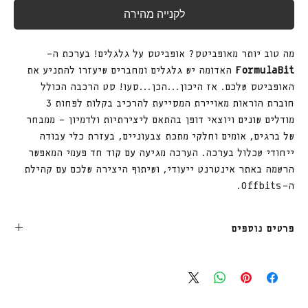
לקנייה מהירה
מה טוב יותר מאופביטס? אופביטס על גלגלים! בערכת ה-
FormulaBit
האדומה יש גלגלים ומחברים שיעזרו להתניע את
האופביטס שלכם. אז היכון...הכן...סעו! סט הרכבה הכולל
חוברת הוראות מאויירת המסייעת להרכיב בקלות לפחות 3
מודלים שונים ויוצאי דופן בהתאם ליצירתיות ולדמיון - ממבחר
של ברגים, אומים וחלקי מתכת צבעוניים, בעזרת כלי עבודה
ייחודי שכלול בערכה. הערכה מגיעה עם קוד חד פעמי המאפשר
הרשמה באתר אינטרנט ייעודי, ושיתוף היצירה שלכם עם קהילת
ה-Offbits.
פרטים נוספים
מתאים לגיל 6+
רמת קושי יוצר.ת: בונים מנוסים אשר מרכיבים לעיתים קרובות
משלוח חינם עד בית הלקוח מעל 249₪