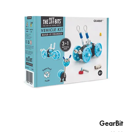
GearBit